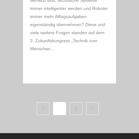
vernetzt sind, technische Systeme
immer intelligenter werden und Roboter
immer mehr Alltagsaufgaben
eigenständig übernehmen? Diese und
viele weitere Fragen standen auf dem
3. Zukunftskongress „Technik zum
Menschen...
READ MORE
1
2