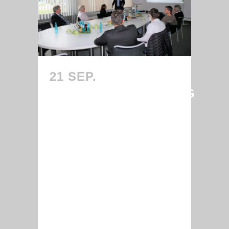
21 SEP.
INFOVERANSTALTUNG
ZU CARE VALLEY –
NETZWERK FÜR
PFLEGE,
BETREUUNG UND
GESUNDHEIT IN
SCHWABEN MACHT
POTENZIALE
DEUTLICH