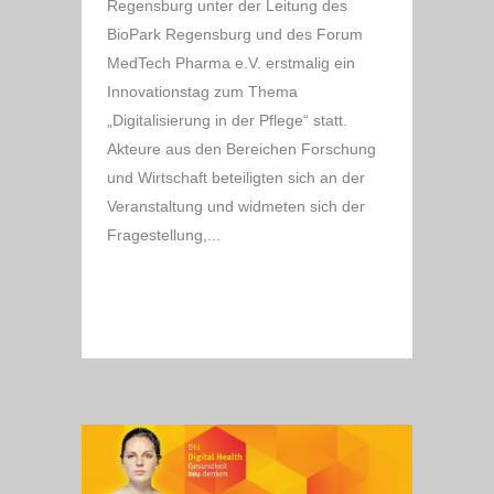
Regensburg unter der Leitung des
BioPark Regensburg und des Forum
MedTech Pharma e.V. erstmalig ein
Innovationstag zum Thema
„Digitalisierung in der Pflege“ statt.
Akteure aus den Bereichen Forschung
und Wirtschaft beteiligten sich an der
Veranstaltung und widmeten sich der
Fragestellung,...
READ MORE