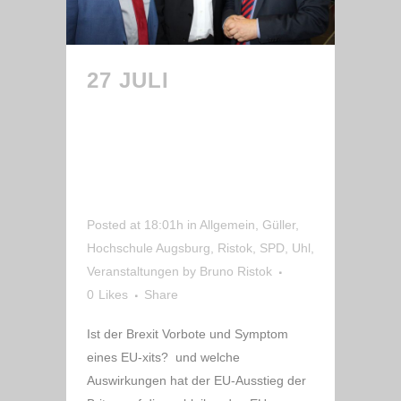
27 JULI
INTERNATIONALES
SOMMERFEST DER
IHK SCHWABEN AM
27.7.2017
Posted at 18:01h
in
Allgemein
,
Güller
,
Hochschule Augsburg
,
Ristok
,
SPD
,
Uhl
,
Veranstaltungen
by
Bruno Ristok
0
Likes
Share
Ist der Brexit Vorbote und Symptom
eines EU-xits? und welche
Auswirkungen hat der EU-Ausstieg der