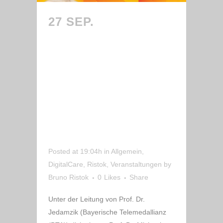
27 SEP.
BRUNO
RISTOK ALS
DISKUTANT AUF
DEM SZ KONGRESS
ZUM THEMA
„DIGITAL CARE –
VON DER VISION
ZUR PRAXIS.“
Posted at 19:04h
in
Allgemein
,
DigitalCare
,
Ristok
,
Veranstaltungen
by
Bruno Ristok
0
Likes
Share
Unter der Leitung von Prof. Dr.
Jedamzik (Bayerische Telemedallianz