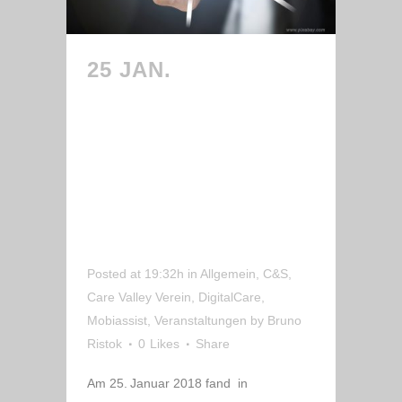
25 JAN.
CAREVALLEY
MITGLIED C&S AUF
DEM
INNOVATIONSTAG
„DIGITALISIERUNG
IN DER PFLEGE“
Posted at 19:32h
in
Allgemein
,
C&S
,
Care Valley Verein
,
DigitalCare
,
Mobiassist
,
Veranstaltungen
by
Bruno
Ristok
0
Likes
Share
Am 25. Januar 2018 fand in