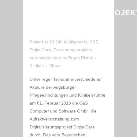
ZUM
DIGITALISIERUNGSPROJEK
DIGITALCARE VON
C&S
Posted at 18:24h
in
Allgemein
,
C&S
,
DigitalCare
,
Forschungsprojekte
,
Veranstaltungen
by
Bruno Ristok
0
Likes
Share
Unter reger Teilnahme verschiedener
Akteure der Augsburger
Pflegeeinrichtungen und Kliniken führte
am 01. Februar 2018 die C&S
Computer und Software GmbH die
Auftaktveranstaltung zum
Digitalisierungsprojekt DigitalCare
durch. Das vom Bayerischen