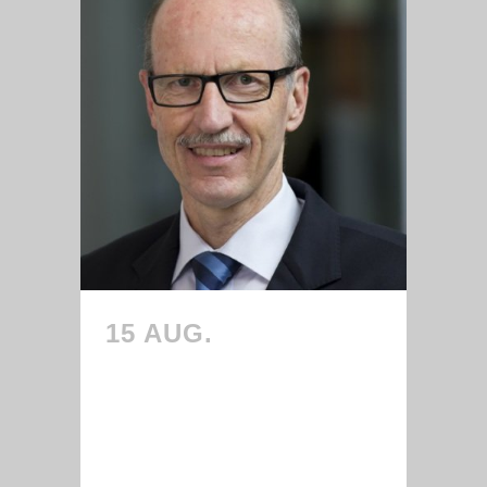
15 AUG.
DATENSCHUTZ IM
UNTERNEHMEN
SEMINAR DER UNI
AUGSBURG