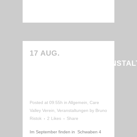
READ MORE
17 AUG.
INFORMATIONSVERANSTA
FÜR SOZIALE
EINRICHTUNGEN IN
SCHWABEN
Posted at 09:55h
in
Allgemein
,
Care
Valley Verein
,
Veranstaltungen
by
Bruno
Ristok
2
Likes
Share
Im September finden in Schwaben 4