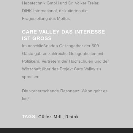
Hebetechnik GmbH und Dr. Volker Treier,
DIHK-International, diskutierten die
Fragestellung des Mottos.
CARE VALLEY DAS INTERESSE
IST GROSS
Im anschließenden Get-together der 500
Gäste gab es zahlreiche Gelegenheiten mit
Politikern, Vertretern der Hochschulen und der
Wirtschaft über das Projekt Care Valley zu
sprechen.
Die vorherrschende Resonanz: Wann geht es
los?
TAGS:
Güller
,
MdL
,
Ristok