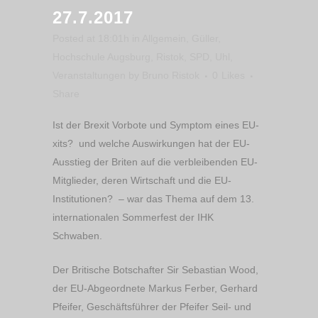
27.7.2017
Posted at 18:01h
in
Allgemein
,
Güller
,
Hochschule Augsburg
,
Ristok
,
SPD
,
Uhl
,
Veranstaltungen
by
Bruno Ristok
0
Likes
Share
Ist der Brexit Vorbote und Symptom eines EU-
xits? und welche Auswirkungen hat der EU-
Ausstieg der Briten auf die verbleibenden EU-
Mitglieder, deren Wirtschaft und die EU-
Institutionen? – war das Thema auf dem 13.
internationalen Sommerfest der IHK
Schwaben.
Der Britische Botschafter Sir Sebastian Wood,
der EU-Abgeordnete Markus Ferber, Gerhard
Pfeifer, Geschäftsführer der Pfeifer Seil- und