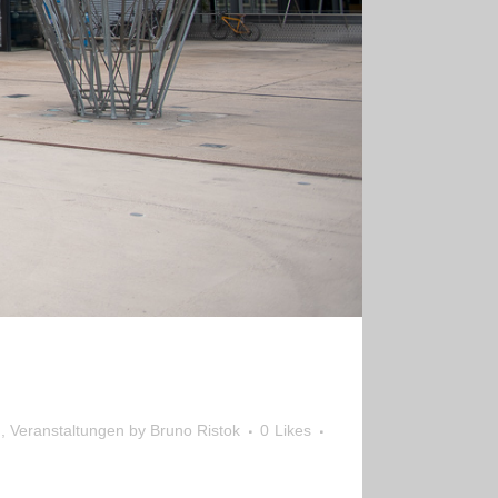
 BRINGEN“ –
n
,
Veranstaltungen
by
Bruno Ristok
0
Likes