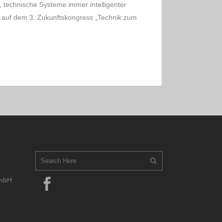
 technische Systeme immer intelligenter
 auf dem 3. Zukunftskongress „Technik zum
GmbH