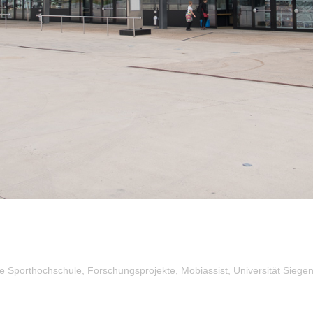
ONGRESS „TECHNIK ZUM MENSCHEN
MIT BETEILIGT
e Sporthochschule
,
Forschungsprojekte
,
Mobiassist
,
Universität Siege