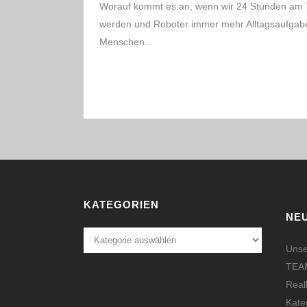
Worauf kommt es an, wenn wir 24 Stunden am Tag
werden und Roboter immer mehr Alltagsaufgabe
Menschen...
READ MORE
KATEGORIEN
NE
Kategorien
Unse
TEAM
Real
Kate