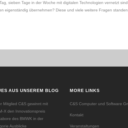
, sieben Tage in der Woche mit digitalen Technologien vernetzt sind,
n eigenständig übernehmen? Diese und viele weitere Fragen standen
UES AUS UNSEREM BLOG
MORE LINKS
r Mitglied C&S gewinnt mit
C&S Computer und Software 
-X den Innovationspreis
Kontakt
labore des BMWK in der
gorie Ausblicke
Veranstaltungen