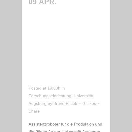
09 APR.
INNOVATIONSLABOR
DER UNIVERSITÄT
AUGSBURG GREIFT
AUCH DAS THEMA
ASSISTENZROBOTER
FÜR DIE
PRODUKTION UND
DIE PFLEGE AUF
Posted at 19:00h
in
Forschungseinrichtung
,
Universität
Augsburg
by
Bruno Ristok
0
Likes
Share
Assistenzroboter für die Produktion und
die Pflege An der Universität Augsburg