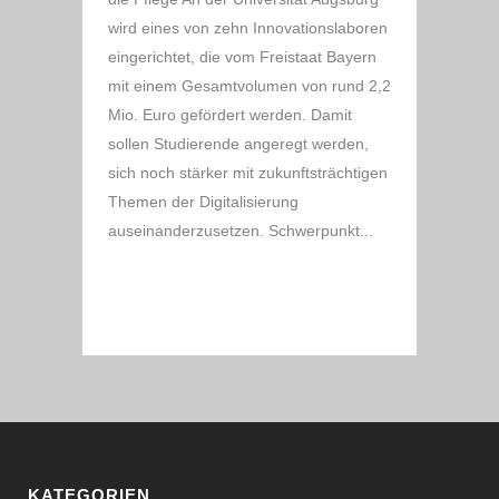
wird eines von zehn Innovationslaboren
eingerichtet, die vom Freistaat Bayern
mit einem Gesamtvolumen von rund 2,2
Mio. Euro gefördert werden. Damit
sollen Studierende angeregt werden,
sich noch stärker mit zukunftsträchtigen
Themen der Digitalisierung
auseinanderzusetzen. Schwerpunkt...
READ MORE
KATEGORIEN