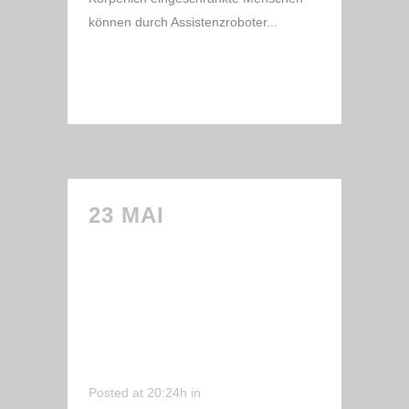
können durch Assistenzroboter...
READ MORE
23 MAI
SCHWÄBISCHE
HOCHSCHULEN
BERATEN ÜBER
ENGAGEMENT BEI
CARE VALLEY
Posted at 20:24h
in