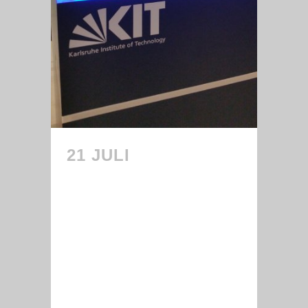
21 JULI
MRK,
UNIVERSITÄT
AUGSBURG (ISSE)
UND C&S
COMPUTER UND
SOFTWARE GMBH
STARTEN SINA