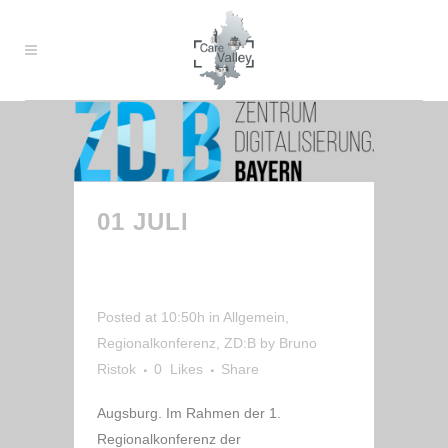
01 JULI
DIE IDEE
CARE VALLEY WIRD
GEBOREN
Posted at 10:50h
in
Allgemein
,
Regionalkonferenz
,
ZD:B
by
Bruno
Ristok
0
Likes
Share
Augsburg. Im Rahmen der 1.
Regionalkonferenz der