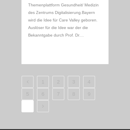
Themenplattform Gesundheit/ Medizin
des Zentrums Digitalisierung.Bayern
wird die Idee für Care Valley geboren.
Auslöser für die Idee war der die
Bekanntgabe durch Prof. Dr....
READ MORE
1
2
3
4
5
6
7
8
9
10