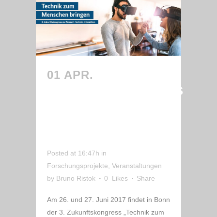
01 APR.
3.
ZUKUNFTSKONGRESS
„TECHNIK ZUM
MENSCHEN
BRINGEN“
Posted at 16:47h
in
Forschungsprojekte
,
Veranstaltungen
by
Bruno Ristok
0
Likes
Share
Am 26. und 27. Juni 2017 findet in Bonn
der 3. Zukunftskongress „Technik zum