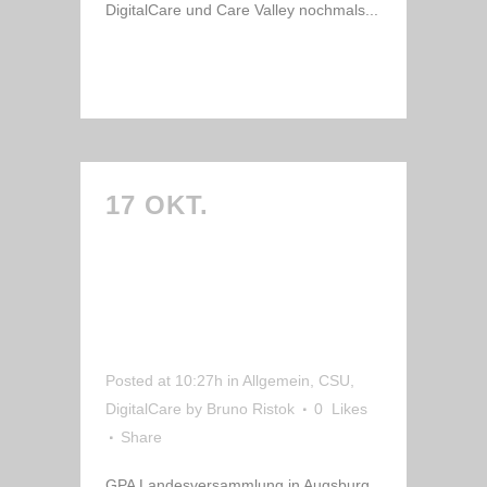
DigitalCare und Care Valley nochmals...
READ MORE
17 OKT.
„MEDIZIN
4.0“: WIRD
AUGSBURG
MODELLREGION
FÜR CAREVALLEY?
Posted at 10:27h
in
Allgemein
,
CSU
,
DigitalCare
by
Bruno Ristok
0
Likes
Share
GPA Landesversammlung in Augsburg