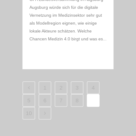
Augsburg würde sich für die digitale
Vernetzung im Medizinsektor sehr gut
als Modellregion eignen, wie einige
lokale Akteure schätzen. Welche
Chancen Medizin 4.0 birgt und was es...
READ MORE
1
2
3
4
5
6
7
8
9
10