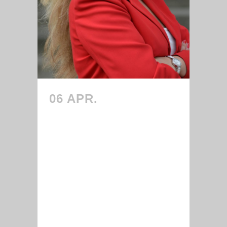
06 APR.
SCHREIBEN
AN
STAATSMINISTERIN
HUML: CARE
VALLEY UND
MASTERPLAN FÜR
DIE
DIGITALISIERUNG