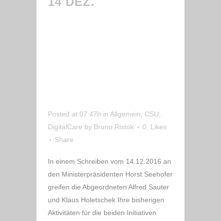
14 DEZ.
MDL
ALFRED SAUTER
UND MDL KLAUS
HOLETSCHEK
UNTERSTÜTZEN
CARE VALLEY UND
DIGITALCARE
Posted at 07:47h
in
Allgemein
,
CSU
,
DigitalCare
by
Bruno Ristok
0
Likes
Share
In einem Schreiben vom 14.12.2016 an
den Ministerpräsidenten Horst Seehofer
greifen die Abgeordneten Alfred Sauter
und Klaus Holetschek Ihre bisherigen
Aktivitäten für die beiden Initiativen