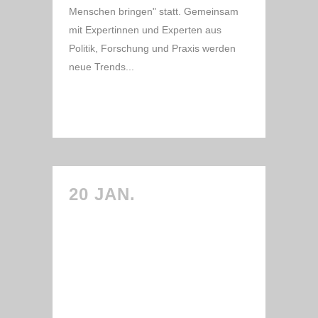
Menschen bringen" statt. Gemeinsam
mit Expertinnen und Experten aus
Politik, Forschung und Praxis werden
neue Trends...
READ MORE
20 JAN.
MINISTERPRÄSIDENT
SEEHOFER
UNTERSTÜTZT
CARE VALLEY UND
DIGITALCARE