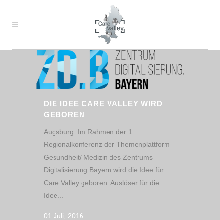
DIE IDEE CARE VALLEY WIRD
GEBOREN
Augsburg. Im Rahmen der 1.
Regionalkonferenz der Themenplattform
Gesundheit/ Medizin des Zentrums
Digitalisierung.Bayern wird die Idee für
Care Valley geboren. Auslöser für die
Idee...
01 Juli, 2016