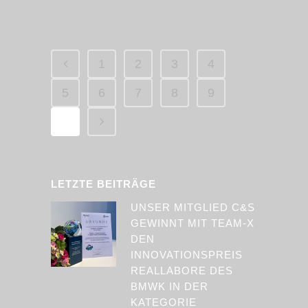
1
2
3
4
5
6
7
8
9
10
LETZTE BEITRÄGE
UNSER MITGLIED C&S
GEWINNT MIT TEAM-X
DEN
INNOVATIONSPREIS
REALLABORE DES
BMWK IN DER
KATEGORIE