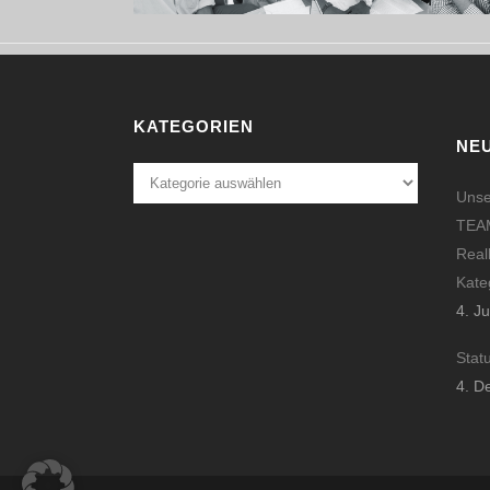
KATEGORIEN
NE
Kategorien
Unse
TEAM
Real
Kate
4. J
Stat
4. D