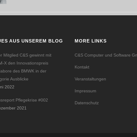
UES AUS UNSEREM BLOG
MORE LINKS
r Mitglied C&S gewinnt mit
C&S Computer und Software 
-X den Innovationspreis
Kontakt
labore des BMWK in der
gorie Ausblicke
Veranstaltungen
uni 2022
Impressum
usreport Pflegekrise #002
Datenschutz
ezember 2021