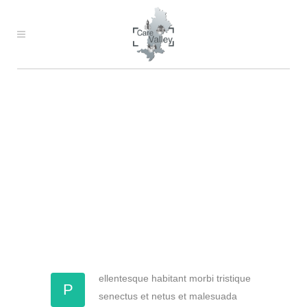
WAS WIR WOLLEN
Carefully crafted elements come
together into one amazing design.
ellentesque habitant morbi tristique
P
senectus et netus et malesuada