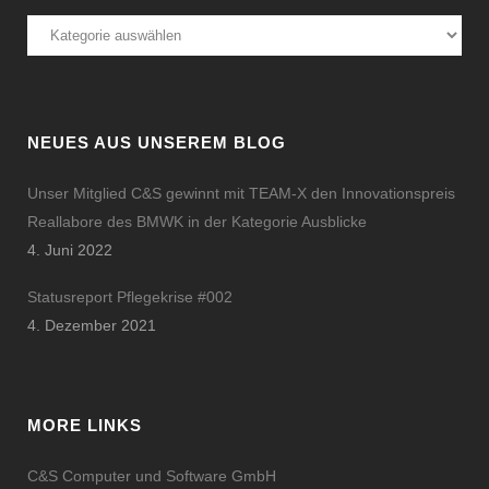
Kategorien
NEUES AUS UNSEREM BLOG
Unser Mitglied C&S gewinnt mit TEAM-X den Innovationspreis
Reallabore des BMWK in der Kategorie Ausblicke
4. Juni 2022
Statusreport Pflegekrise #002
4. Dezember 2021
MORE LINKS
C&S Computer und Software GmbH