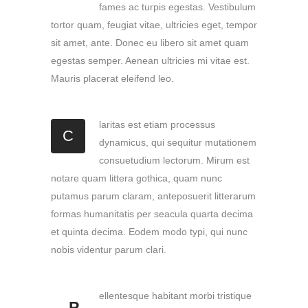
fames ac turpis egestas. Vestibulum
tortor quam, feugiat vitae, ultricies eget, tempor
sit amet, ante. Donec eu libero sit amet quam
egestas semper. Aenean ultricies mi vitae est.
Mauris placerat eleifend leo.
laritas est etiam processus
C
dynamicus, qui sequitur mutationem
consuetudium lectorum. Mirum est
notare quam littera gothica, quam nunc
putamus parum claram, anteposuerit litterarum
formas humanitatis per seacula quarta decima
et quinta decima. Eodem modo typi, qui nunc
nobis videntur parum clari.
ellentesque habitant morbi tristique
P