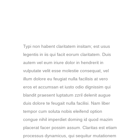
claritatem insitam; est
usus legentis in iis qui
facit eorum claritatem.
Typi non habent claritatem insitam; est usus
legentis in iis qui facit eorum claritatem. Duis
autem vel eum iriure dolor in hendrerit in
vulputate velit esse molestie consequat, vel
illum dolore eu feugiat nulla facilisis at vero
eros et accumsan et iusto odio dignissim qui
blandit praesent luptatum zzril delenit augue
duis dolore te feugait nulla facilisi. Nam liber
tempor cum soluta nobis eleifend option
congue nihil imperdiet doming id quod mazim
placerat facer possim assum. Claritas est etiam
processus dynamicus, qui sequitur mutationem