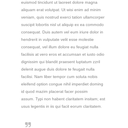
euismod tincidunt ut laoreet dolore magna
aliquam erat volutpat. Ut wisi enim ad minim
veniam, quis nostrud exerci tation ullamcorper
suscipit lobortis nisl ut aliquip ex ea commodo
consequat. Duis autem vel eum iriure dolor in
hendrerit in vulputate velit esse molestie
consequat, vel illum dolore eu feugiat nulla
facilisis at vero eros et accumsan et iusto odio
dignissim qui blandit praesent luptatum zzril
delenit augue duis dolore te feugait nulla
facilisi. Nam liber tempor cum soluta nobis
eleifend option congue nihil imperdiet doming
id quod mazim placerat facer possim
assum. Typi non habent claritatem insitam; est
usus legentis in iis qui facit eorum claritatem.
Typi non habent