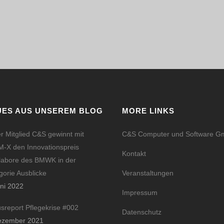
UES AUS UNSEREM BLOG
MORE LINKS
r Mitglied C&S gewinnt mit
C&S Computer und Software 
-X den Innovationspreis
Kontakt
labore des BMWK in der
gorie Ausblicke
Veranstaltungen
uni 2022
Impressum
usreport Pflegekrise #002
Datenschutz
ezember 2021