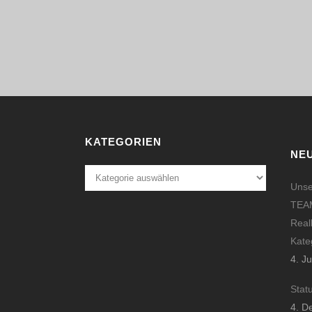
KATEGORIEN
NE
Kategorien
Unse
TEAM
Real
Kate
4. J
Stat
4. D