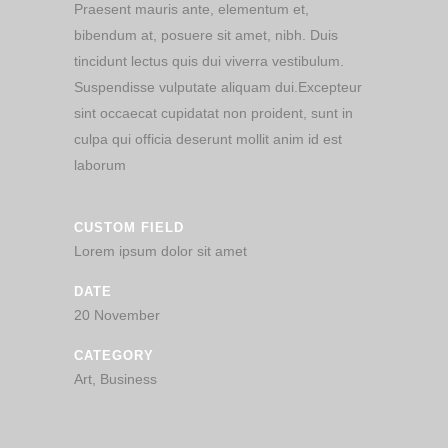
Praesent mauris ante, elementum et,
bibendum at, posuere sit amet, nibh. Duis
tincidunt lectus quis dui viverra vestibulum.
Suspendisse vulputate aliquam dui.Excepteur
sint occaecat cupidatat non proident, sunt in
culpa qui officia deserunt mollit anim id est
laborum
CUSTOM FIELD
Lorem ipsum dolor sit amet
DATE
20 November
CATEGORY
Art, Business