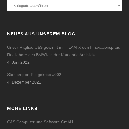
Kategorien
NEUES AUS UNSEREM BLOG
Unser Mitglied C&S gewinnt mit TEAM-X den Innovationspreis
Reallabore des BMWK in der Kategorie Ausblicke
4. Juni 2022
Statusreport Pflegekrise #002
4. Dezember 2021
MORE LINKS
C&S Computer und Software GmbH