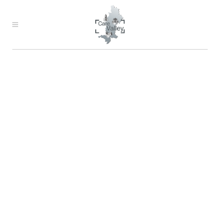
WER SOLL SICH
ANGESPROCHEN
FÜHLEN?
Carefully crafted elements come
together into one amazing design.