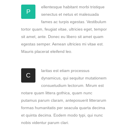
ellentesque habitant morbi tristique
P
senectus et netus et malesuada
fames ac turpis egestas. Vestibulum
tortor quam, feugiat vitae, ultricies eget, tempor
sit amet, ante. Donec eu libero sit amet quam
egestas semper. Aenean ultricies mi vitae est.
Mauris placerat eleifend leo.
laritas est etiam processus
C
dynamicus, qui sequitur mutationem
consuetudium lectorum. Mirum est
notare quam littera gothica, quam nunc
putamus parum claram, anteposuerit litterarum
formas humanitatis per seacula quarta decima
et quinta decima. Eodem modo typi, qui nunc
nobis videntur parum clari.