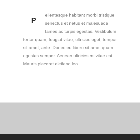
ellentesque habitant morbi tristique
P
senectus et netus et malesuada
fames ac turpis egestas. Vestibulum
tortor quam, feugiat vitae, ultricies eget, tempor
sit amet, ante. Donec eu libero sit amet quam
egestas semper. Aenean ultricies mi vitae est.
Mauris placerat eleifend leo.