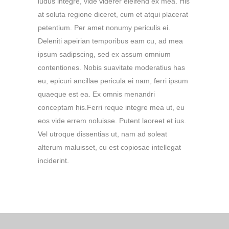
ludus integre, vide viderer eleifend ex mea. His
at soluta regione diceret, cum et atqui placerat
petentium. Per amet nonumy periculis ei.
Deleniti apeirian temporibus eam cu, ad mea
ipsum sadipscing, sed ex assum omnium
contentiones. Nobis suavitate moderatius has
eu, epicuri ancillae pericula ei nam, ferri ipsum
quaeque est ea. Ex omnis menandri
conceptam his.Ferri reque integre mea ut, eu
eos vide errem noluisse. Putent laoreet et ius.
Vel utroque dissentias ut, nam ad soleat
alterum maluisset, cu est copiosae intellegat
inciderint.