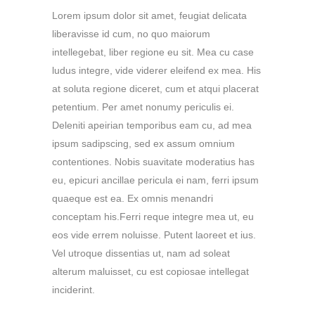
Lorem ipsum dolor sit amet, feugiat delicata
liberavisse id cum, no quo maiorum
intellegebat, liber regione eu sit. Mea cu case
ludus integre, vide viderer eleifend ex mea. His
at soluta regione diceret, cum et atqui placerat
petentium. Per amet nonumy periculis ei.
Deleniti apeirian temporibus eam cu, ad mea
ipsum sadipscing, sed ex assum omnium
contentiones. Nobis suavitate moderatius has
eu, epicuri ancillae pericula ei nam, ferri ipsum
quaeque est ea. Ex omnis menandri
conceptam his.Ferri reque integre mea ut, eu
eos vide errem noluisse. Putent laoreet et ius.
Vel utroque dissentias ut, nam ad soleat
alterum maluisset, cu est copiosae intellegat
inciderint.