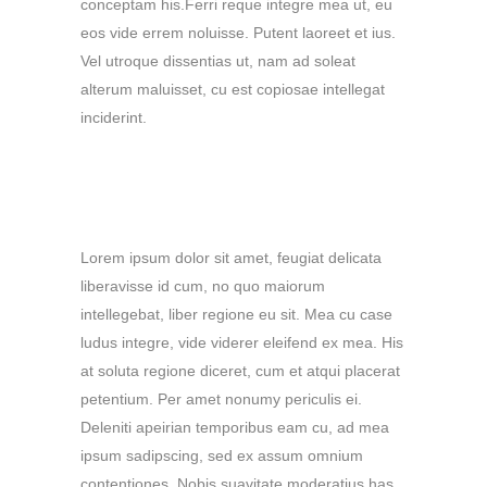
conceptam his.Ferri reque integre mea ut, eu
eos vide errem noluisse. Putent laoreet et ius.
Vel utroque dissentias ut, nam ad soleat
alterum maluisset, cu est copiosae intellegat
inciderint.
Heading 4
Lorem ipsum dolor sit amet, feugiat delicata
liberavisse id cum, no quo maiorum
intellegebat, liber regione eu sit. Mea cu case
ludus integre, vide viderer eleifend ex mea. His
at soluta regione diceret, cum et atqui placerat
petentium. Per amet nonumy periculis ei.
Deleniti apeirian temporibus eam cu, ad mea
ipsum sadipscing, sed ex assum omnium
contentiones. Nobis suavitate moderatius has