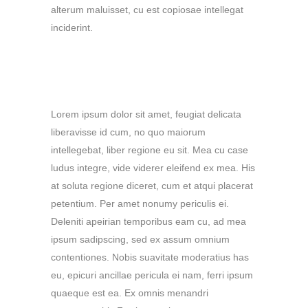
alterum maluisset, cu est copiosae intellegat
inciderint.
HEADING 3
Lorem ipsum dolor sit amet, feugiat delicata
liberavisse id cum, no quo maiorum
intellegebat, liber regione eu sit. Mea cu case
ludus integre, vide viderer eleifend ex mea. His
at soluta regione diceret, cum et atqui placerat
petentium. Per amet nonumy periculis ei.
Deleniti apeirian temporibus eam cu, ad mea
ipsum sadipscing, sed ex assum omnium
contentiones. Nobis suavitate moderatius has
eu, epicuri ancillae pericula ei nam, ferri ipsum
quaeque est ea. Ex omnis menandri