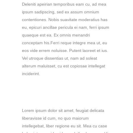
Deleniti apeirian temporibus eam cu, ad mea
ipsum sadipscing, sed ex assum omnium
contentiones. Nobis suavitate moderatius has
eu, epicuri ancillae pericula ei nam, ferri ipsum
quaeque est ea. Ex omnis menandri
conceptam his.Ferri reque integre mea ut, eu
eos vide errem noluisse. Putent laoreet et ius.
Vel utroque dissentias ut, nam ad soleat
alterum maluisset, cu est copiosae intellegat
inciderint.
HEADING 6
Lorem ipsum dolor sit amet, feugiat delicata
liberavisse id cum, no quo maiorum
intellegebat, liber regione eu sit. Mea cu case