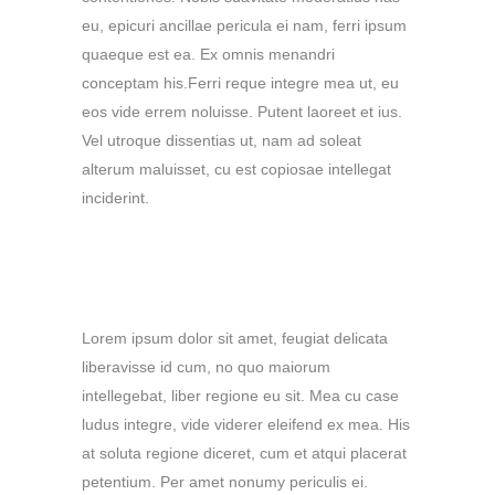
eu, epicuri ancillae pericula ei nam, ferri ipsum
quaeque est ea. Ex omnis menandri
conceptam his.Ferri reque integre mea ut, eu
eos vide errem noluisse. Putent laoreet et ius.
Vel utroque dissentias ut, nam ad soleat
alterum maluisset, cu est copiosae intellegat
inciderint.
HEADING 5
Lorem ipsum dolor sit amet, feugiat delicata
liberavisse id cum, no quo maiorum
intellegebat, liber regione eu sit. Mea cu case
ludus integre, vide viderer eleifend ex mea. His
at soluta regione diceret, cum et atqui placerat
petentium. Per amet nonumy periculis ei.