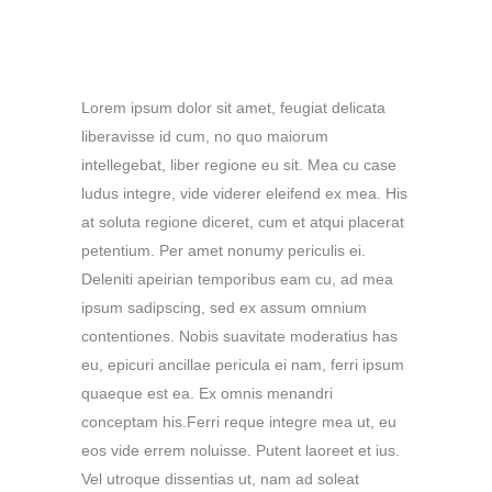
HEADING 2
Lorem ipsum dolor sit amet, feugiat delicata
liberavisse id cum, no quo maiorum
intellegebat, liber regione eu sit. Mea cu case
ludus integre, vide viderer eleifend ex mea. His
at soluta regione diceret, cum et atqui placerat
petentium. Per amet nonumy periculis ei.
Deleniti apeirian temporibus eam cu, ad mea
ipsum sadipscing, sed ex assum omnium
contentiones. Nobis suavitate moderatius has
eu, epicuri ancillae pericula ei nam, ferri ipsum
quaeque est ea. Ex omnis menandri
conceptam his.Ferri reque integre mea ut, eu
eos vide errem noluisse. Putent laoreet et ius.
Vel utroque dissentias ut, nam ad soleat