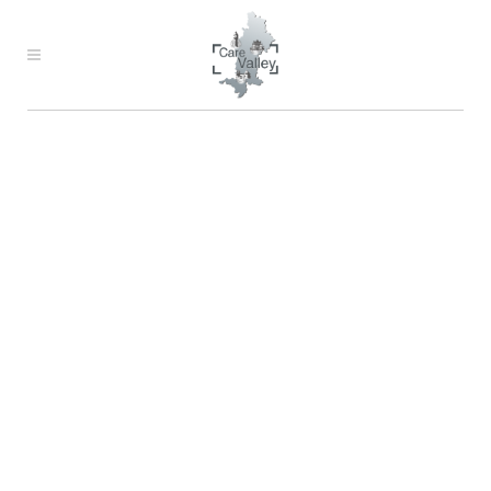
HEADING STYLES
Carefully crafted elements come
together into one amazing design.
HEADING 1