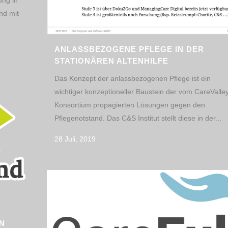
ung in
nd mit
ANLASSBEZOGENE PFLEGE IN DER
STATIONÄREN ALTENHILFE
Das Konzept der anlassbezogenen Pflege ist ein
wichtiger konzeptioneller Baustein der vom CareValle
Konsortium propagierten Lösungen gegen den
Pflegenotstand. Das C&S Institut stellt diese in der...
28 Juli, 2019
N