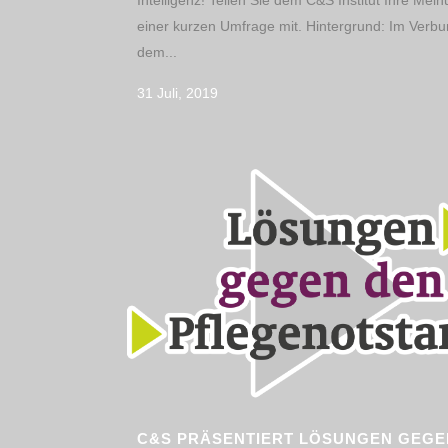
Intelligenz! Teilen Sie dem C&S Institut Ihre Mein
einer kurzen Umfrage mit. Hintergrund: Im Verbu
dem...
31 Juli, 2019
C&S PRÄSENTIERT LÖSUNGEN GEGE