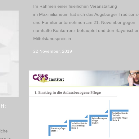
Im Rahmen einer feierlichen Veranstaltung
im Maximilianeum hat sich das Augsburger Traditions
und Familienunternehmen am 21. November gegen
namhafte Konkurrenz behauptet und den Bayerische
Mittelstandspreis in...
22 November, 2019
CH:
iche