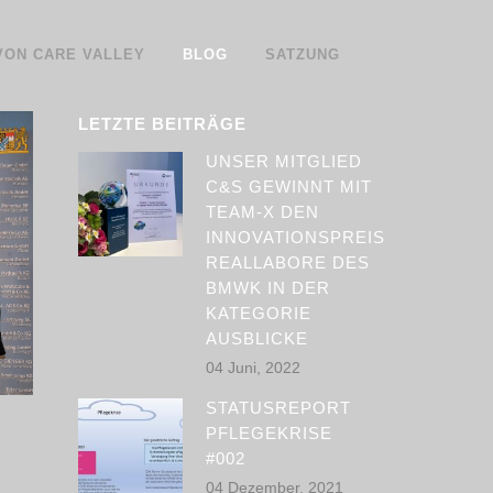
 VON CARE VALLEY
BLOG
SATZUNG
LETZTE BEITRÄGE
UNSER MITGLIED
C&S GEWINNT MIT
TEAM-X DEN
INNOVATIONSPREIS
REALLABORE DES
BMWK IN DER
KATEGORIE
AUSBLICKE
04 Juni, 2022
STATUSREPORT
PFLEGEKRISE
#002
04 Dezember, 2021