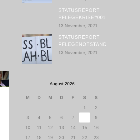
STATUSREPORT
-
PFLEGEKRISE#001
13 November, 2021
n
STATUSREPORT
PFLEGENOTSTAND
13 November, 2021
August 2026
M
D
M
D
F
S
S
1
2
3
4
5
6
7
8
9
10
11
12
13
14
15
16
17
18
19
20
21
22
23