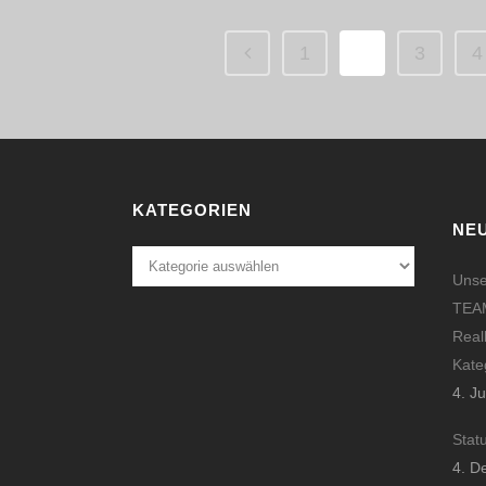
1
2
3
4
KATEGORIEN
NE
Kategorien
Unse
TEAM
Real
Kate
4. J
Stat
4. D