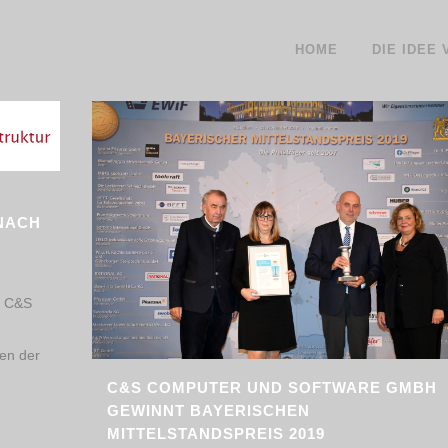
HOME
DIE IDEE
NACH
e C&S
en der
C&S COMPUTER UND SOFTWARE GMBH
GEWINNT BAYERISCHEN
MITTELSTANDSPREIS 2019