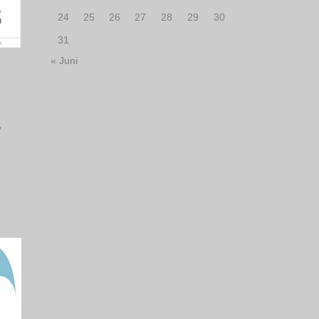
24
25
26
27
28
29
30
31
« Juni
y