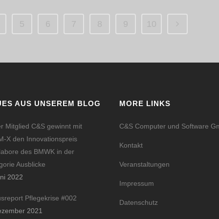
5
6
7
8
9
10
UES AUS UNSEREM BLOG
MORE LINKS
r Mitglied C&S gewinnt mit
C&S Computer und Software 
-X den Innovationspreis
Kontakt
labore des BMWK in der
gorie Ausblicke
Veranstaltungen
uni 2022
Impressum
usreport Pflegekrise #002
Datenschutz
ezember 2021