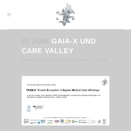
21 JUNI
GAIA-X UND
CARE VALLEY
Posted at 21:57h
in
by
Bruno Ristok
0
Likes