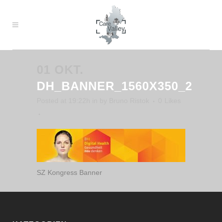
01 OKT.
DH_BANNER_1560X350_2
Posted at 19:22h
in
by
Bruno Ristok
0
Likes
SZ Kongress Banner