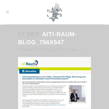
27 SEP.
AITI-RAUM-
BLOG_756X547
Posted at 11:08h
in
by
admin
0
Likes