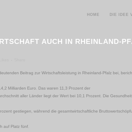
HOME
DIE IDEE
TSCHAFT AUCH IN RHEINLAND-PF
Likes
Share
eutenden Beitrag zur Wirtschaftsleistung in Rheinland-Pfalz bei, beric
14,2 Milliarden Euro. Das waren 11,3 Prozent der
hschnitt aller Länder liegt der Wert bei 10,1 Prozent. Die Gesundhei
rozent gestiegen, während die gesamtwirtschaftliche Bruttowertschöpf
 auf Platz fünf.