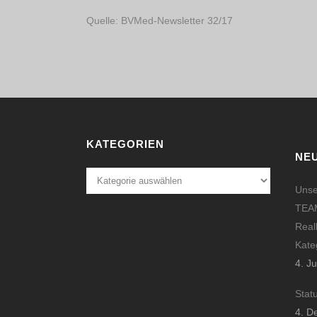
Quelle: BVMed-Newsletter 32/17
KATEGORIEN
NE
Kategorien
Unse
TEAM
Real
Kate
4. J
Stat
4. D