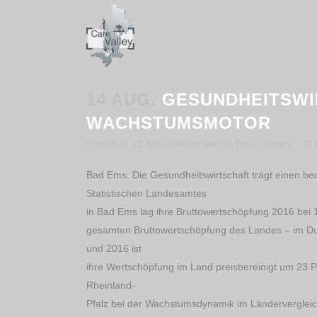
14 AUG.
GESUNDHEITSWIR
WACHSTUMSMOTOR
Posted at 12:49h
in
Allgemein
by
Bruno Ristok
0
Bad Ems. Die Gesundheitswirtschaft trägt einen bed
Statistischen Landesamtes
in Bad Ems lag ihre Bruttowertschöpfung 2016 bei 
gesamten Bruttowertschöpfung des Landes – im Durc
und 2016 ist
ihre Wertschöpfung im Land preisbereinigt um 23 P
Rheinland-
Pfalz bei der Wachstumsdynamik im Ländervergleich