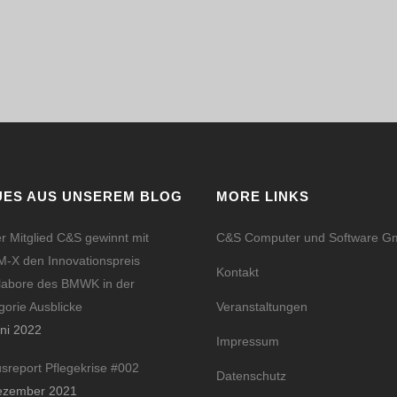
UES AUS UNSEREM BLOG
MORE LINKS
r Mitglied C&S gewinnt mit
C&S Computer und Software 
-X den Innovationspreis
Kontakt
labore des BMWK in der
gorie Ausblicke
Veranstaltungen
uni 2022
Impressum
usreport Pflegekrise #002
Datenschutz
ezember 2021