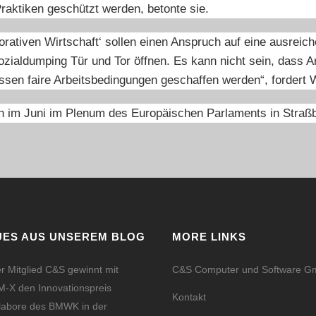
raktiken geschützt werden, betonte sie.
orativen Wirtschaft‘ sollen einen Anspruch auf eine ausre
ozialdumping Tür und Tor öffnen. Es kann nicht sein, dass Ar
üssen faire Arbeitsbedingungen geschaffen werden“, fordert 
lich im Juni im Plenum des Europäischen Parlaments in Stra
UES AUS UNSEREM BLOG
MORE LINKS
r Mitglied C&S gewinnt mit
C&S Computer und Software 
-X den Innovationspreis
Kontakt
labore des BMWK in der