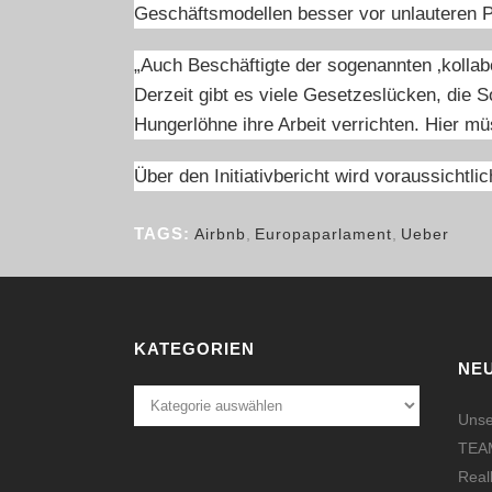
Geschäftsmodellen besser vor unlauteren P
„Auch Beschäftigte der sogenannten ‚kollab
Derzeit gibt es viele Gesetzeslücken, die S
Hungerlöhne ihre Arbeit verrichten. Hier m
Über den Initiativbericht wird voraussicht
TAGS:
Airbnb
,
Europaparlament
,
Ueber
KATEGORIEN
NE
Kategorien
Unse
TEAM
Real