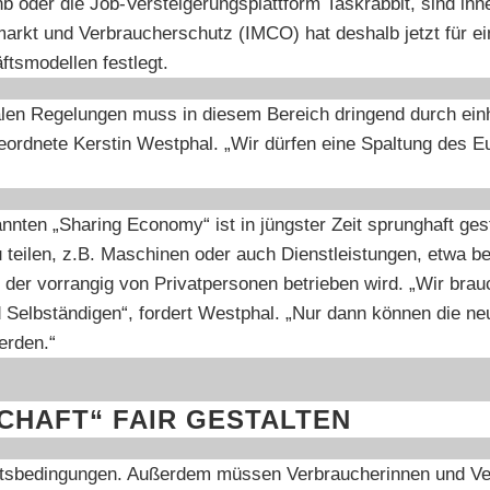
b oder die Job-Versteigerungsplattform Taskrabbit, sind inn
markt und Verbraucherschutz (IMCO) hat deshalb jetzt für 
smodellen festlegt.
alen Regelungen muss in diesem Bereich dringend durch einhe
ordnete Kerstin Westphal. „Wir dürfen eine Spaltung des E
nnten „Sharing Economy“ ist in jüngster Zeit sprunghaft ge
ilen, z.B. Maschinen oder auch Dienstleistungen, etwa bei 
, der vorrangig von Privatpersonen betrieben wird. „Wir b
 Selbständigen“, fordert Westphal. „Nur dann können die n
erden.“
CHAFT“ FAIR GESTALTEN
beitsbedingungen. Außerdem müssen Verbraucherinnen und V