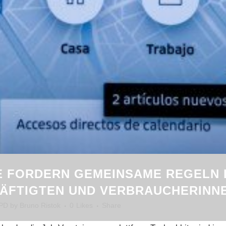
 FORDERN GEMEINSAME REGELN 
ÄFTIGTEN UND VERBRAUCHERINN
PD
by
Bruno Ristok
0
Likes
Share