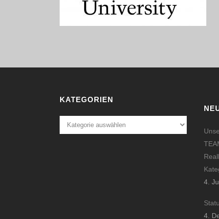
KATEGORIEN
NE
Kategorien
Unse
TEAM
Real
Kate
4. J
Stat
4. D