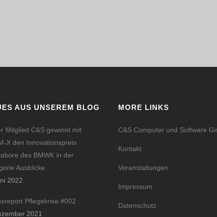
UES AUS UNSEREM BLOG
MORE LINKS
r Mitglied C&S gewinnt mit
C&S Computer und Software 
-X den Innovationspreis
Kontakt
labore des BMWK in der
gorie Ausblicke
Veranstaltungen
uni 2022
Impressum
usreport Pflegekrise #002
Datenschutz
ezember 2021