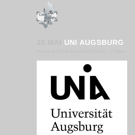
28 MAI
UNI AUGSBURG
Posted at 19:14h
in
by
Bruno Ristok
0
Likes